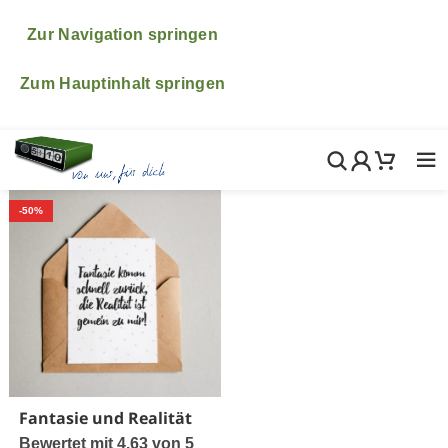
♥ ♥ ♥ Bitte beachte, dass wir vom 6.- 24.August im
Urlaub sind. ♥ ♥ ♥ Natürlich freuen wir uns wenn du
Zur Navigation springen
trotzdem in diesem Zeitraum etwas bestellst! Wir
kümmern uns dann ganz fix nach unserer Rückkehr um
Zum Hauptinhalt springen
alle deine Bestellungen, Fragen und Wünsche.
-50%
Fantasie und Realität
Bewertet mit
4.63
von 5