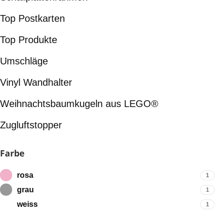
Top Postkarten
Top Produkte
Umschläge
Vinyl Wandhalter
Weihnachtsbaumkugeln aus LEGO®
Zugluftstopper
Farbe
rosa
1
grau
1
weiss
1