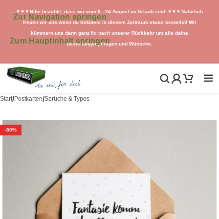
♥ ♥ ♥ Bitte beachte, dass wir vom 6.- 24.August im Urlaub sind. ♥ ♥ ♥ Natürlich
Zur Navigation springen
freuen wir uns wenn du trotzdem in diesem Zeitraum etwas bestellst! Wir
kümmern uns dann ganz fix nach unserer Rückkehr um alle deine
Zum Hauptinhalt springen
Bestellungen, Fragen und Wünsche.
/
/
Start
Postkarten
Sprüche & Typos
-50%