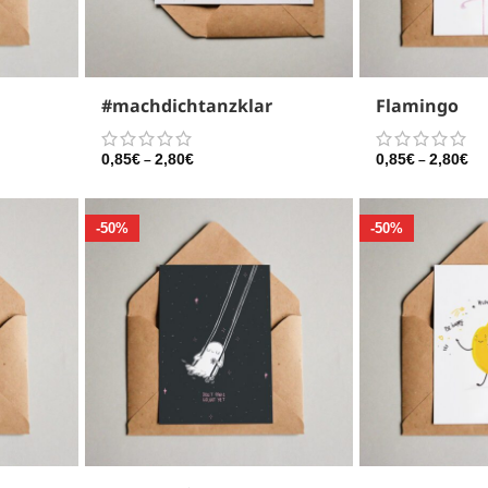
#machdichtanzklar
Flamingo
0,85
€
2,80
€
0,85
€
2,80
€
–
–
-50%
-50%