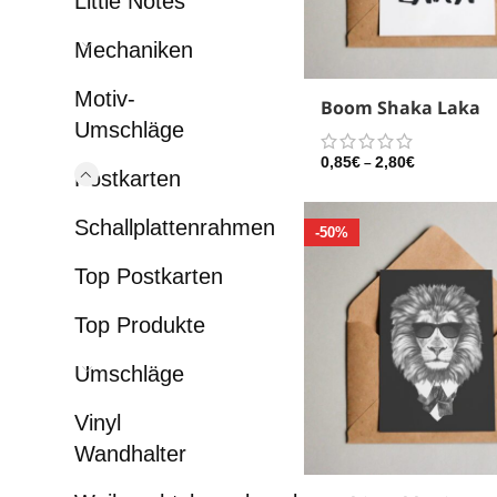
Little Notes
Mechaniken
Motiv-
Boom Shaka Laka
Umschläge
0,85
€
2,80
€
–
Postkarten
Schallplattenrahmen
-50%
Top Postkarten
Top Produkte
Umschläge
Vinyl
Wandhalter