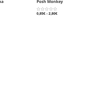
na
Posh Monkey
0,85
€
2,80
€
–