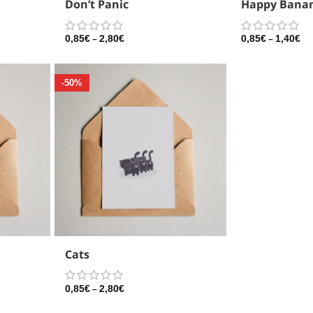
Don’t Panic
Happy Bana
0,85
€
2,80
€
0,85
€
1,40
€
–
–
-50%
Cats
0,85
€
2,80
€
–