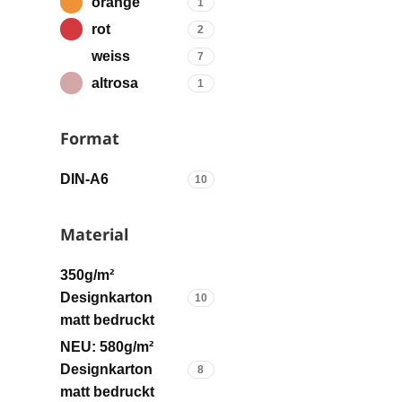
orange
1
rot
2
weiss
7
altrosa
1
Format
DIN-A6
10
Material
350g/m²
Designkarton
10
matt bedruckt
NEU: 580g/m²
Designkarton
8
matt bedruckt