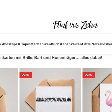
ugust im Urlaub sind. ♥ ♥ ♥ Natürlich freuen wir uns wenn du trotz
ganz fix nach unserer Rückkehr um alle deine Bestellungen, F
& Abos
Clips & Tapes
Mechaniken
Buchstabenkarten
Little Notes
Postk
tkarten mit Brille, Bart und Hosenträger… alles dabei!
-50%
-50%