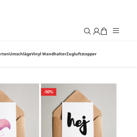
dem in diesem Zeitraum etwas bestellst! Wir
ragen und Wünsche.
arten
Umschläge
Vinyl Wandhalter
Zugluftstopper
-50%