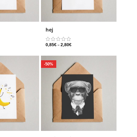
hej
0,85
€
2,80
€
–
-50%