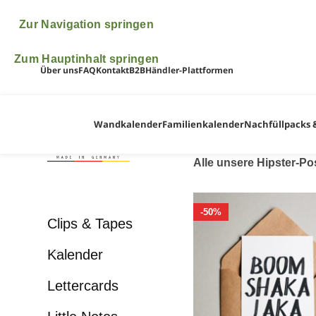
♥ ♥ ♥ Bitte beachte, dass wir vom 6.- 24.A
kümmern uns dann 
Zur Navigation springen
Zum Hauptinhalt springen
Über uns
FAQ
Kontakt
B2B
Händler-Plattformen
Wandkalender
Familienkalender
Nachfüllpacks 
Alle unsere Hipster-Pos
-50%
Clips & Tapes
Kalender
Lettercards