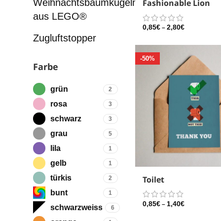
Weihnachtsbaumkugeln
Fashionable Lion
aus LEGO®
0,85
€
2,80
€
–
Zugluftstopper
-50%
Farbe
grün
2
rosa
3
schwarz
3
grau
5
lila
1
gelb
1
türkis
Toilet
2
bunt
1
0,85
€
1,40
€
–
schwarzweiss
6