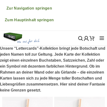
♥ ♥ ♥ Bitte beachte, dass wir vom 6.- 24.August im
Urlaub sind. ♥ ♥ ♥ Natürlich freuen wir uns wenn du
Zur Navigation springen
trotzdem in diesem Zeitraum etwas bestellst! Wir
kümmern uns dann ganz fix nach unserer Rückkehr um
Zum Hauptinhalt springen
alle deine Bestellungen, Fragen und Wünsche.
Unsere “Lettercards”-Kollektion bringt jede Botschaft und
jeden Namen toll zur Geltung. Jede Karte der Kollektion
zeigt einen einzelnen Buchstaben, Satzzeichen, Zahl oder
ein Symbol mit dezentem farblichen Hintergrund. Ob im
Rahmen an deiner Wand oder als Girlande – die einzelnen
Karten lassen sich zu jede Menge toller Botschaften und
Liebesgrüßen zusammensetzen. Hier sind deiner Fantasie
keine Grenzen gesetzt.