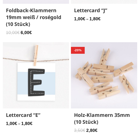
Foldback-Klammern
Lettercard “J”
19mm weiß / roségold
1,00
€
1,80
€
–
(10 Stück)
10,00
€
6,00
€
-20%
Lettercard “E”
Holz-Klammern 35mm
(10 Stück)
1,00
€
1,80
€
–
3,50
€
2,80
€