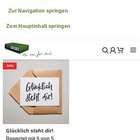
♥ ♥ ♥ Bitte beachte, dass wir vom 6.- 24.August im
Urlaub sind. ♥ ♥ ♥ Natürlich freuen wir uns wenn du
Zur Navigation springen
trotzdem in diesem Zeitraum etwas bestellst! Wir
kümmern uns dann ganz fix nach unserer Rückkehr um
Zum Hauptinhalt springen
alle deine Bestellungen, Fragen und Wünsche.
-50%
Glücklich steht dir!
Bewertet mit
5
von 5