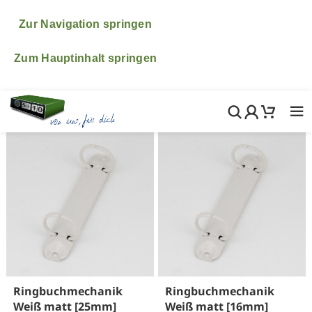
♥ ♥ ♥ Bitte beachte, dass wir vom 6.- 24.August im
Urlaub sind. ♥ ♥ ♥ Natürlich freuen wir uns wenn du
Zur Navigation springen
trotzdem in diesem Zeitraum etwas bestellst! Wir
kümmern uns dann ganz fix nach unserer Rückkehr um
Zum Hauptinhalt springen
alle deine Bestellungen, Fragen und Wünsche.
Ringbuchmechanik
Ringbuchmechanik
Weiß matt [25mm]
Weiß matt [16mm]