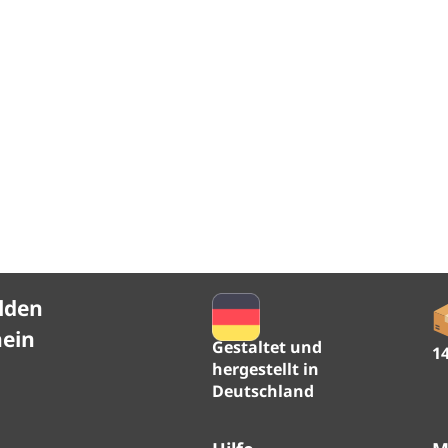
lden
hein
Gestaltet und
1
hergestellt in
Deutschland