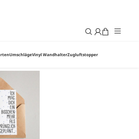
dem in diesem Zeitraum etwas bestellst! Wir
ragen und Wünsche.
arten
Umschläge
Vinyl Wandhalter
Zugluftstopper