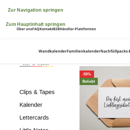
♥ ♥ ♥ Bitte beachte, dass wir vom 6.- 24.A
kümmern uns dann 
Zur Navigation springen
Zum Hauptinhalt springen
Über uns
FAQ
Kontakt
B2B
Händler-Plattformen
Wandkalender
Familienkalender
Nachfüllpacks 
-50%
Beliebt
Clips & Tapes
Kalender
Lettercards