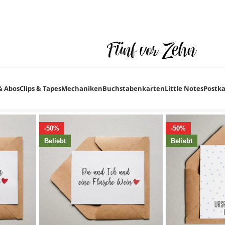
ugust im Urlaub sind. ♥ ♥ ♥ Natürlich freuen wir uns wenn du trotz
ganz fix nach unserer Rückkehr um alle deine Bestellungen, F
& Abos
Clips & Tapes
Mechaniken
Buchstabenkarten
Little Notes
Postk
-50%
-50%
Beliebt
Beliebt