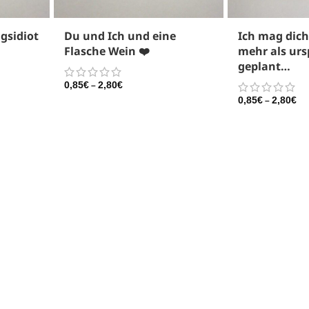
ngsidiot
Du und Ich und eine
Ich mag dich
Flasche Wein ❤️
mehr als urs
geplant…
0,85
€
2,80
€
–
0,85
€
2,80
€
–