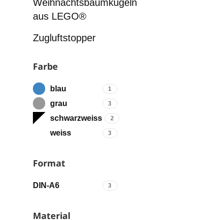
Weihnachtsbaumkugeln
aus LEGO®
Zugluftstopper
Farbe
blau
1
grau
3
schwarzweiss
2
weiss
3
Format
DIN-A6
3
Material