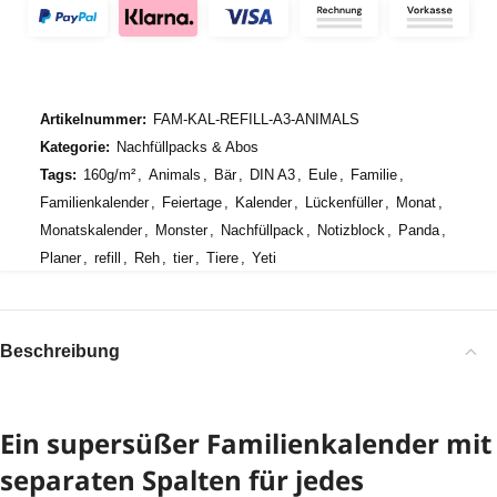
Artikelnummer:
FAM-KAL-REFILL-A3-ANIMALS
Kategorie:
Nachfüllpacks & Abos
Tags:
160g/m²
,
Animals
,
Bär
,
DIN A3
,
Eule
,
Familie
,
Familienkalender
,
Feiertage
,
Kalender
,
Lückenfüller
,
Monat
,
Monatskalender
,
Monster
,
Nachfüllpack
,
Notizblock
,
Panda
,
Planer
,
refill
,
Reh
,
tier
,
Tiere
,
Yeti
Beschreibung
Ein supersüßer Familienkalender mit
separaten Spalten für jedes