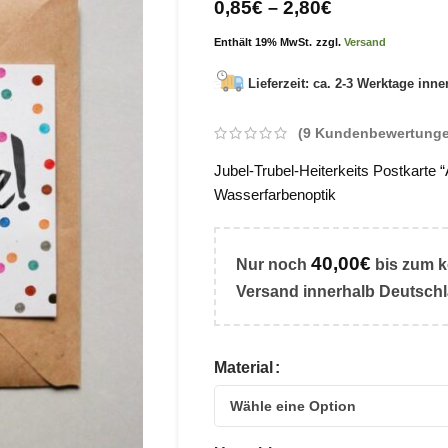
0,85
€
2,80
€
–
Enthält 19% MwSt.
zzgl.
Versand
Lieferzeit: ca. 2-3 Werktage inn
(
9
Kundenbewertunge
Jubel-Trubel-Heiterkeits Postkarte “
Wasserfarbenoptik
40,00
€
Nur noch
bis zum
k
Versand
innerhalb Deutsch
Material