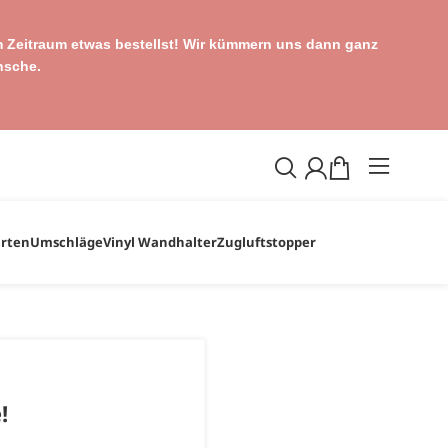
sem Zeitraum etwas bestellst! Wir kümmern uns dann ganz
nsche.
arten
Umschläge
Vinyl Wandhalter
Zugluftstopper
!