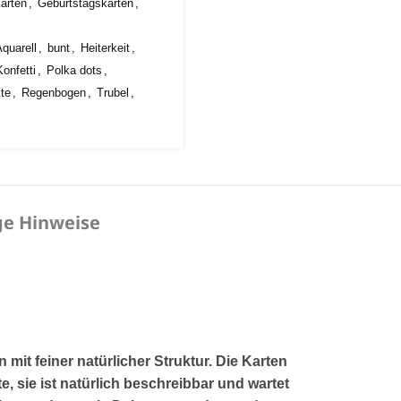
arten
,
Geburtstagskarten
,
quarell
,
bunt
,
Heiterkeit
,
Konfetti
,
Polka dots
,
te
,
Regenbogen
,
Trubel
,
ge Hinweise
t feiner natürlicher Struktur. Die Karten
te
, sie ist natürlich beschreibbar und wartet