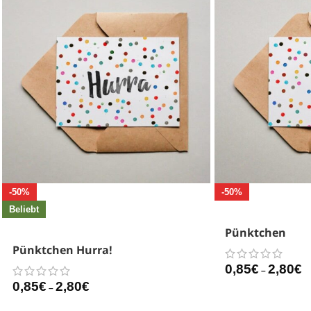
-50%
-50%
Beliebt
Pünktchen
Pünktchen Hurra!
0,85
€
2,80
€
–
0,85
€
2,80
€
–