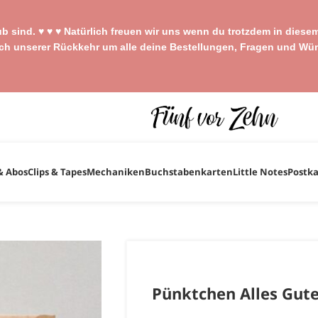
aub sind. ♥ ♥ ♥ Natürlich freuen wir uns wenn du trotzdem in die
ach unserer Rückkehr um alle deine Bestellungen, Fragen und Wü
& Abos
Clips & Tapes
Mechaniken
Buchstabenkarten
Little Notes
Postk
Pünktchen Alles Gute