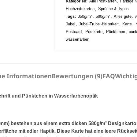
Kategorien:
Alle Postkarten
,
Farbige K
Hochzeitskarten
,
Sprüche & Typos
Tags:
350g/m²
,
580g/m²
,
Alles gute
,
A
Jubel
,
Jubel-Trubel-Heiterkeit
,
Karte
,
Postcard
,
Postkarte
,
Pünktchen
,
punk
wasserfarben
he Informationen
Bewertungen (9)
FAQ
Wichti
 Schrift und Pünktchen in Wasserfarbenoptik
 bestehen aus einem extra dicken 580g/m² Designkarton mi
fläche mit edler Haptik.
Diese Karte hat eine leere Rücksei