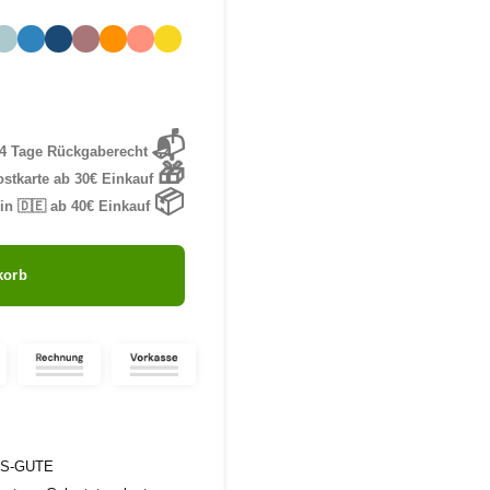
📬
4 Tage Rückgaberecht
🎁
stkarte ab 30€ Einkauf
📦
in 🇩🇪 ab 40€ Einkauf
korb
ES-GUTE