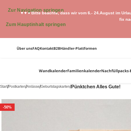
Zur Navigation springen
♥ ♥ ♥ Bitte beachte, dass wir vom 6.- 24.August im Url
fix n
Zum Hauptinhalt springen
Über uns
FAQ
Kontakt
B2B
Händler-Plattformen
Wandkalender
Familienkalender
Nachfüllpacks 
/
/
/
/
Pünktchen Alles Gute!
Start
Postkarten
Anlässe
Geburtstagskarten
-50%