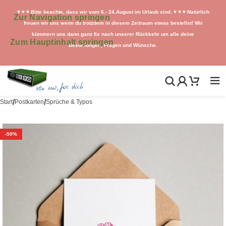
♥ ♥ ♥ Bitte beachte, dass wir vom 6.- 24.August im Urlaub sind. ♥ ♥ ♥ Natürlich
Zur Navigation springen
freuen wir uns wenn du trotzdem in diesem Zeitraum etwas bestellst! Wir
kümmern uns dann ganz fix nach unserer Rückkehr um alle deine
Zum Hauptinhalt springen
Bestellungen, Fragen und Wünsche.
/
/
Start
Postkarten
Sprüche & Typos
-50%