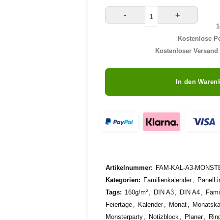
-
+
1
Kostenlose Po
Kostenloser Versand 
In den Waren
Artikelnummer:
FAM-KAL-A3-MONST
Kategorien:
Familienkalender
,
PanelLi
Tags:
160g/m²
,
DIN A3
,
DIN A4
,
Fami
Feiertage
,
Kalender
,
Monat
,
Monatska
Monsterparty
,
Notizblock
,
Planer
,
Rin