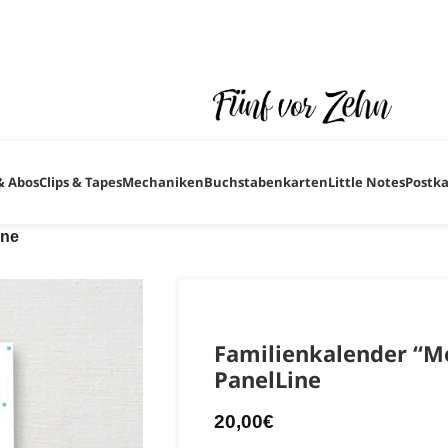
sind. ♥ ♥ ♥ Natürlich freuen wir uns wenn du trotzdem in d
unserer Rückkehr um alle deine Bestellungen, Fragen und
& Abos
Clips & Tapes
Mechaniken
Buchstabenkarten
Little Notes
Postk
ine
Familienkalender “M
PanelLine
20,00
€