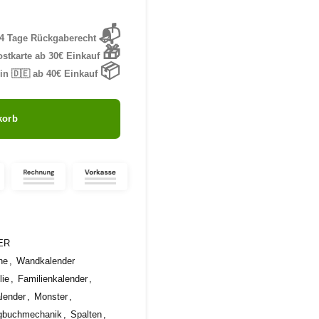
📬
4 Tage Rückgaberecht
🎁
stkarte ab 30€ Einkauf
📦
in 🇩🇪 ab 40€ Einkauf
korb
ER
ne
,
Wandkalender
lie
,
Familienkalender
,
lender
,
Monster
,
gbuchmechanik
,
Spalten
,