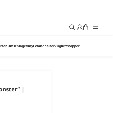
iesem Zeitraum etwas bestellst! Wir kümmern
 Wünsche.
arten
Umschläge
Vinyl Wandhalter
Zugluftstopper
onster” |