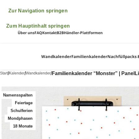
♥ ♥ ♥ Bitte beachte, dass wir vom 6.- 24.August im Urlaub 
Zur Navigation springen
uns dann ganz fix nach 
Zum Hauptinhalt springen
Über uns
FAQ
Kontakt
B2B
Händler-Plattformen
Wandkalender
Familienkalender
Nachfüllpacks 
/
/
/
Familienkalender “Monster” | PanelL
Start
Kalender
Wandkalender
Namensspalten
Feiertage
Schulferien
Mondphasen
18 Monate