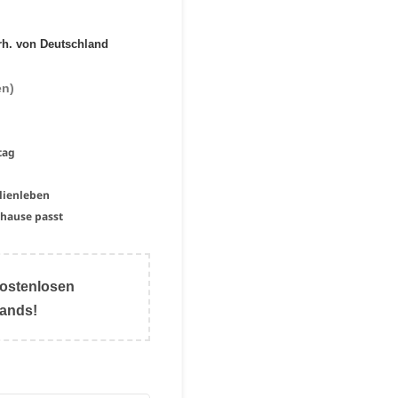
erh. von Deutschland
n)
tag
ilienleben
uhause passt
ostenlosen
lands!