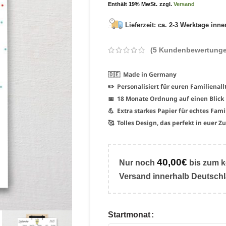
Enthält 19% MwSt.
zzgl.
Versand
Lieferzeit: ca. 2-3 Werktage inn
(
5
Kundenbewertunge
🇩🇪 Made in Germany
✏️ Personalisiert für euren Familienall
📅 18 Monate Ordnung auf einen Blick
💪 Extra starkes Papier für echtes Fam
🥰 Tolles Design, das perfekt in euer Z
40,00
€
Nur noch
bis zum
k
Versand
innerhalb Deutsch
Startmonat