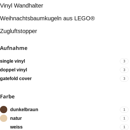
Vinyl Wandhalter
Weihnachtsbaumkugeln aus LEGO®
Zugluftstopper
Aufnahme
single vinyl
3
doppel vinyl
3
gatefold cover
3
Farbe
dunkelbraun
1
natur
1
weiss
1