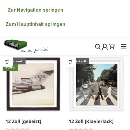
♥ ♥ ♥ Bitte beachte, dass wir vom 6.- 24.August im
Urlaub sind. ♥ ♥ ♥ Natürlich freuen wir uns wenn du
Zur Navigation springen
trotzdem in diesem Zeitraum etwas bestellst! Wir
kümmern uns dann ganz fix nach unserer Rückkehr um
Zum Hauptinhalt springen
alle deine Bestellungen, Fragen und Wünsche.
Ausverkauft
Ausverkauft
Beliebt
12 Zoll [gebeizt]
12 Zoll [Klavierlack]