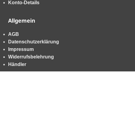
Konto-Details
Allgemein
AGB
Datenschutzerklärung
Impressum
Widerrufsbelehrung
Händler
*Ich möchte zukünftig über aktuelle Trends, Angebote & Gutscheine per
Email informiert werden. Eine Abmeldung ist jederzeit kostenlos möglich. Es
gelten die
Allgemeinen Geschäftsbedingungen
sowie
unsere
Datenschutzbestimmungen
. Der Gutschein gilt nicht in Verbindung
mit anderen Rabatten und Gutscheinen.